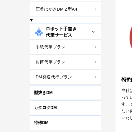
圧着はがきDM Z型A4
ロボット手書き
代筆サービス
手紙代筆プラン
封筒代筆プラン
DM発送代行プラン
特約
当社
型抜きDM
って
す。
カタログDM
ない
いた
特殊DM