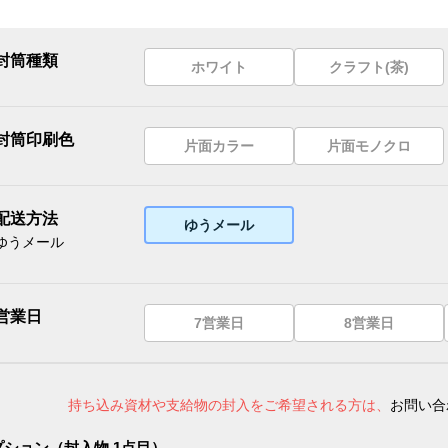
封筒種類
ホワイト
クラフト(茶)
封筒印刷色
片面カラー
片面モノクロ
配送方法
ゆうメール
ゆうメール
営業日
7営業日
8営業日
持ち込み資材や支給物の封入をご希望される方は、
お問い合
プション（封入物 1点目）