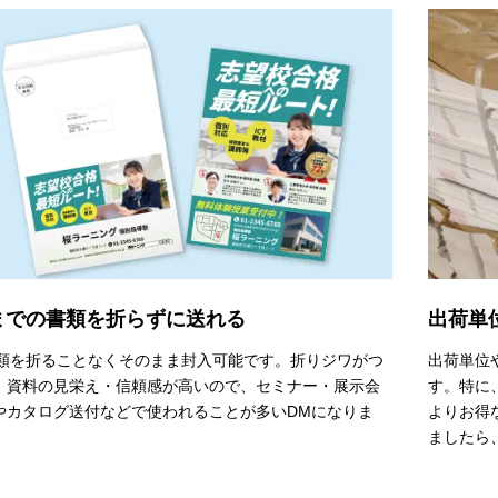
までの書類を折らずに送れる
出荷単
書類を折ることなくそのまま封入可能です。折りジワがつ
出荷単位
、資料の見栄え・信頼感が高いので、セミナー・展示会
す。特に
やカタログ送付などで使われることが多いDMになりま
よりお得
ましたら