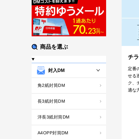
商品を選ぶ
チラ
定番
封入DM
せる
ク、
角2紙封筒DM
適な
長3紙封筒DM
洋長3紙封筒DM
A4OPP封筒DM