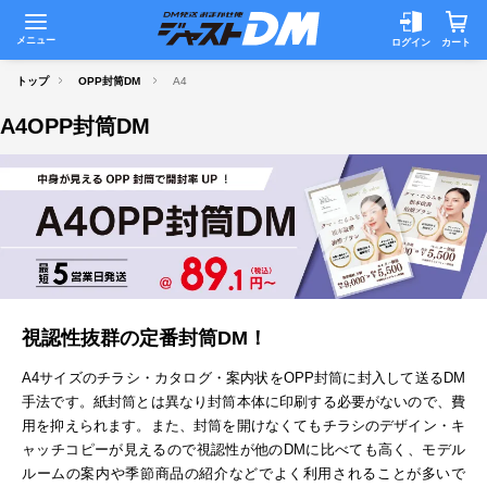
メニュー
ログイン
カート
トップ
OPP封筒DM
A4
A4OPP封筒DM
視認性抜群の定番封筒DM！
A4サイズのチラシ・カタログ・案内状をOPP封筒に封入して送るDM
手法です。紙封筒とは異なり封筒本体に印刷する必要がないので、費
用を抑えられます。また、封筒を開けなくてもチラシのデザイン・キ
ャッチコピーが見えるので視認性が他のDMに比べても高く、モデル
ルームの案内や季節商品の紹介などでよく利用されることが多いで