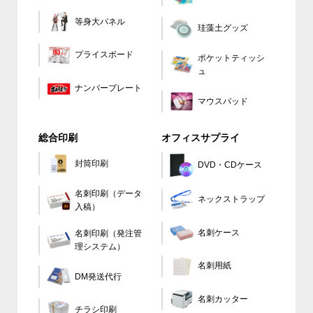
等身大パネル
珪藻土グッズ
プライスボード
ポケットティッシ
ュ
ナンバープレート
マウスパッド
総合印刷
オフィスサプライ
封筒印刷
DVD・CDケース
名刺印刷（データ
ネックストラップ
入稿）
名刺ケース
名刺印刷（発注管
理システム）
名刺用紙
DM発送代行
名刺カッター
チラシ印刷