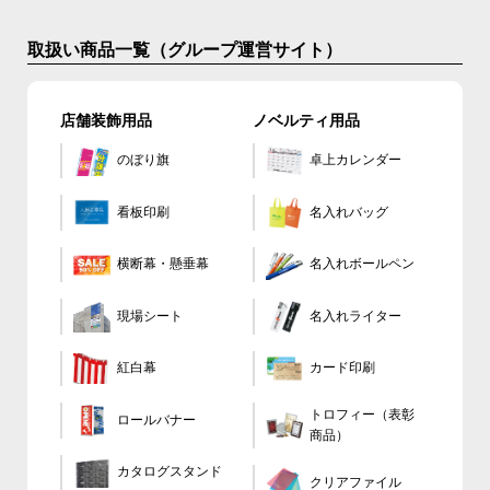
取扱い商品一覧（グループ運営サイト）
店舗装飾用品
ノベルティ用品
のぼり旗
卓上カレンダー
看板印刷
名入れバッグ
横断幕・懸垂幕
名入れボールペン
現場シート
名入れライター
カード印刷
紅白幕
トロフィー（表彰
ロールバナー
商品）
カタログスタンド
クリアファイル