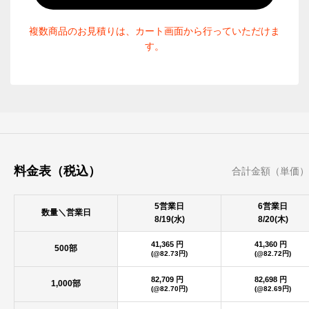
複数商品のお見積りは、カート画面から行っていただけま
す。
料金表（税込）
合計金額（単価）
5営業日
6営業日
数量＼営業日
8/19(水)
8/20(木)
41,365 円
41,360 円
500部
(@82.73円)
(@82.72円)
82,709 円
82,698 円
1,000部
(@82.70円)
(@82.69円)