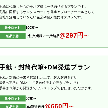
手紙に代筆したものをお客様に一括納品するプランです。
商品に同梱するサンクスカードや営業アプローチツールとして
自社で活用していきたい企業や個人様にオススメです。
100枚〜
最小ロット
@297円∼
ご注文者様に一括納品
納品形態
手紙・封筒代筆+DM発送プラン
手紙と封筒に手書き代筆した上で、封入封緘を行い、
複数の宛先にDMとして発送代行まで行うプランです。
手書き代筆から発送までワンストップでお任せいただけます。
50枚〜
最小ロット
@660円∼
DM発送代行
納品形態