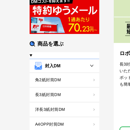
商品を選ぶ
ロボ
長3
封入DM
いた
ボッ
角2紙封筒DM
も簡
長3紙封筒DM
洋長3紙封筒DM
A4OPP封筒DM