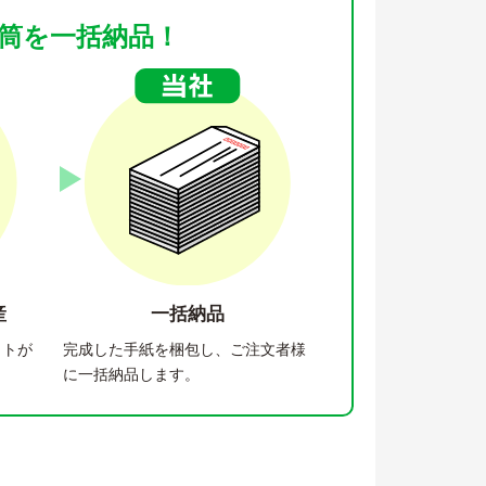
筒を一括納品！
産
一括納品
ットが
完成した手紙を梱包し、ご注文者様
に一括納品します。