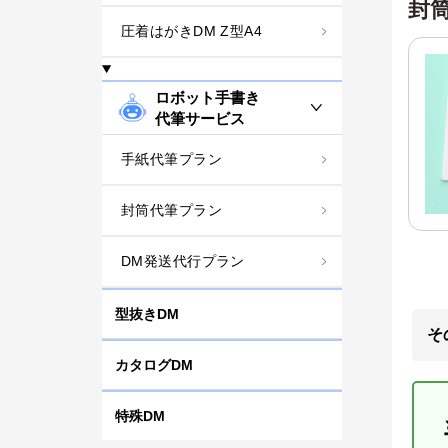
封
圧着はがきDM Z型A4
ロボット手書き
代筆サービス
手紙代筆プラン
封筒代筆プラン
DM発送代行プラン
型抜きDM
そ
カタログDM
特殊DM