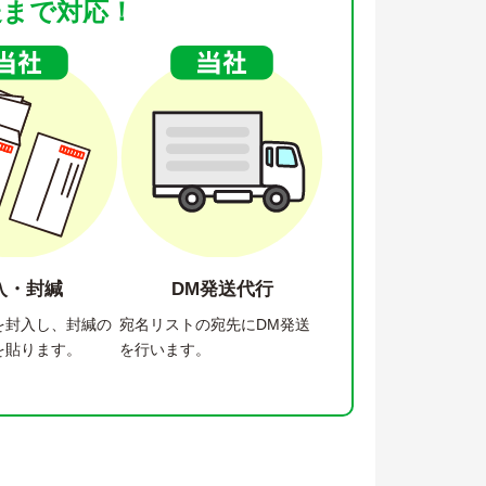
送まで対応！
入・封緘
DM発送代行
を封入し、封緘の
宛名リストの宛先にDM発送
を貼ります。
を行います。