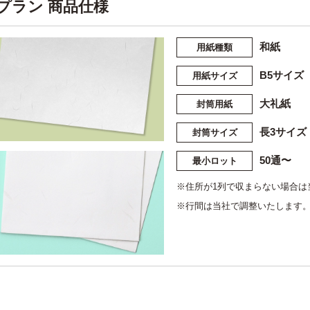
プラン 商品仕様
和紙
用紙種類
B5サイズ（
用紙サイズ
大礼紙
封筒用紙
長3サイズ（
封筒サイズ
50通〜
最小ロット
※住所が1列で収まらない場合は
※行間は当社で調整いたします