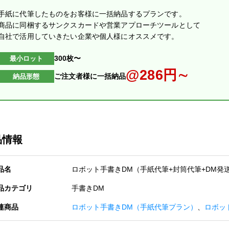
手紙に代筆したものをお客様に一括納品するプランです。
商品に同梱するサンクスカードや営業アプローチツールとして
自社で活用していきたい企業や個人様にオススメです。
300枚〜
最小ロット
@286円∼
ご注文者様に一括納品
納品形態
品情報
品名
ロボット手書きDM（手紙代筆+封筒代筆+DM発
品カテゴリ
手書きDM
連商品
ロボット手書きDM（手紙代筆プラン）
、
ロボッ