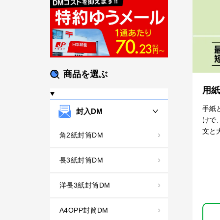
商品を選ぶ
用紙
手紙
封入DM
けで
文と
角2紙封筒DM
長3紙封筒DM
洋長3紙封筒DM
A4OPP封筒DM