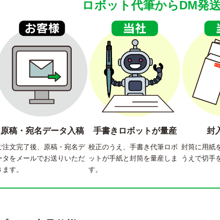
ロボット代筆からDM発
原稿・宛名データ入稿
手書きロボットが量産
封
ご注文完了後、原稿・宛名デ
校正のうえ、手書き代筆ロボ
封筒に用紙
ータをメールでお送りいただ
ットが手紙と封筒を量産しま
うえで切手
きます。
す。