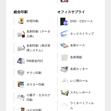
総合印刷
オフィスサプライ
封筒印刷
DVD・CDケース
名刺印刷（データ
ネックストラップ
入稿）
名刺ケース
名刺印刷（発注管
理システム）
名刺用紙
DM発送代行
名刺カッター
チラシ印刷
レジ用ロール
ポスター印刷
スチレンボード
小冊子・カタログ
印刷
ラミネートフィル
ム
はがき印刷