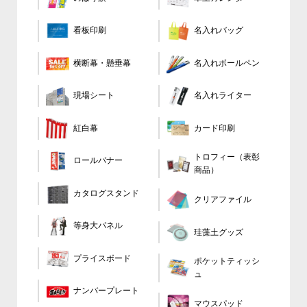
看板印刷
名入れバッグ
横断幕・懸垂幕
名入れボールペン
現場シート
名入れライター
カード印刷
紅白幕
トロフィー（表彰
ロールバナー
商品）
カタログスタンド
クリアファイル
等身大パネル
珪藻土グッズ
プライスボード
ポケットティッシ
ュ
ナンバープレート
マウスパッド