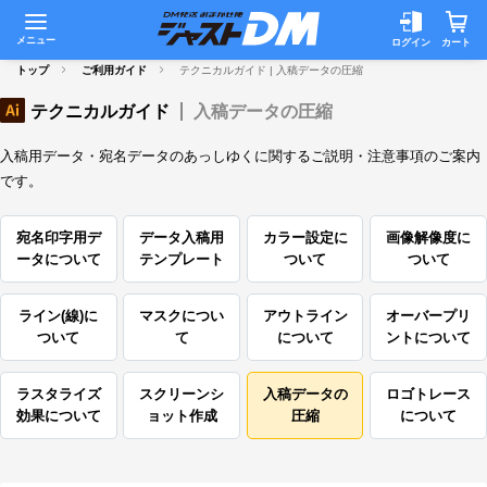
メニュー
ログイン
カート
トップ
ご利用ガイド
テクニカルガイド | 入稿データの圧縮
テクニカルガイド
入稿データの圧縮
入稿用データ・宛名データのあっしゆくに関するご説明・注意事項のご案内
です。
宛名印字用デ
データ入稿用
カラー設定に
画像解像度に
ータについて
テンプレート
ついて
ついて
ライン(線)に
マスクについ
アウトライン
オーバープリ
ついて
て
について
ントについて
ラスタライズ
スクリーンシ
入稿データの
ロゴトレース
効果について
ョット作成
圧縮
について