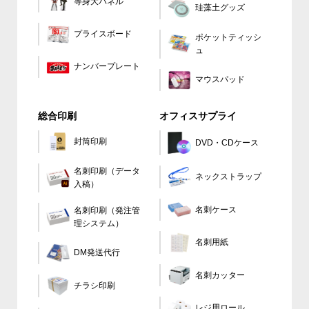
等身大パネル
珪藻土グッズ
プライスボード
ポケットティッシ
ュ
ナンバープレート
マウスパッド
総合印刷
オフィスサプライ
封筒印刷
DVD・CDケース
名刺印刷（データ
ネックストラップ
入稿）
名刺ケース
名刺印刷（発注管
理システム）
名刺用紙
DM発送代行
名刺カッター
チラシ印刷
レジ用ロール