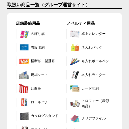
取扱い商品一覧（グループ運営サイト）
店舗装飾用品
ノベルティ用品
のぼり旗
卓上カレンダー
看板印刷
名入れバッグ
横断幕・懸垂幕
名入れボールペン
現場シート
名入れライター
カード印刷
紅白幕
トロフィー（表彰
ロールバナー
商品）
カタログスタンド
クリアファイル