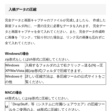
入稿データの圧縮
完全データと画面キャプチャのファイルが完成しましたら、 作成した
新規フォルダ内に、一度の注文に必要なデータを入れます。 完全デー
タと画面キャプチャを全て入れてください。また、完全データ作成時
に画像を「リンク」で貼り付けた場合は、リンク元の画像も忘れずに
全て入れてください。
Windowsの場合
zip形式もしくはlzh形式に圧縮してください。
Windows
入稿するフォルダの上で右クリック→送る(N)→圧
XP/Me/Vista
縮(zip形式)フォルダで圧縮できます。
Windowsそ
詳しい圧縮方法は、各圧縮ツールの公式サイトをご
の他
覧ください。
MACの場合
sit形式もしくはzip形式に圧縮してください。
「DropStuff」等（システムに付属/シェアウエア）の圧縮ツー
M
ルをご使用の上、sit形式に圧縮してください。