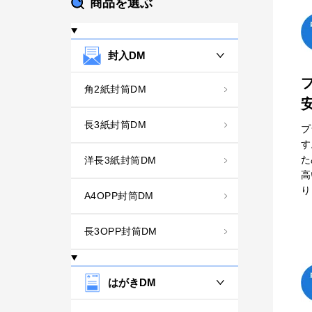
商品を選ぶ
封入DM
角2紙封筒DM
長3紙封筒DM
プ
す
た
洋長3紙封筒DM
高
り
A4OPP封筒DM
長3OPP封筒DM
はがきDM