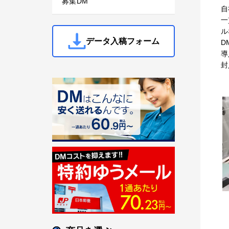
募集DM
自
一
ル
データ入稿フォーム
D
導
封