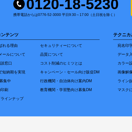
0120-18-5230
携帯電話からは0776-52-3000 平日9:30～17:00（土日祝を除く）
コンテンツ
テクニカ
ばれる理由
セキュリティーについて
宛名印
メールについて
品質について
データ
相談窓口
コスト削減のヒミツとは
カラー
で短納期を実現
キャンペーン・セール向け販促DM
画像解
達募集中
行政機関・自治体向け案内DM
ライン(
物印刷
教育機関・学習塾向け募集DM
マスク
筒ラインナップ