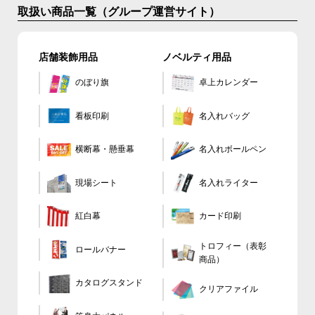
取扱い商品一覧（グループ運営サイト）
店舗装飾用品
ノベルティ用品
のぼり旗
卓上カレンダー
看板印刷
名入れバッグ
横断幕・懸垂幕
名入れボールペン
現場シート
名入れライター
カード印刷
紅白幕
トロフィー（表彰
ロールバナー
商品）
カタログスタンド
クリアファイル