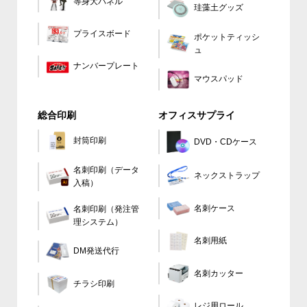
等身大パネル
珪藻土グッズ
プライスボード
ポケットティッシ
ュ
ナンバープレート
マウスパッド
総合印刷
オフィスサプライ
封筒印刷
DVD・CDケース
名刺印刷（データ
ネックストラップ
入稿）
名刺ケース
名刺印刷（発注管
理システム）
名刺用紙
DM発送代行
名刺カッター
チラシ印刷
レジ用ロール