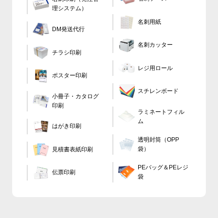
理システム）
名刺用紙
DM発送代行
名刺カッター
チラシ印刷
レジ用ロール
ポスター印刷
スチレンボード
小冊子・カタログ
印刷
ラミネートフィル
ム
はがき印刷
透明封筒（OPP
袋）
見積書表紙印刷
PEバッグ＆PEレジ
伝票印刷
袋