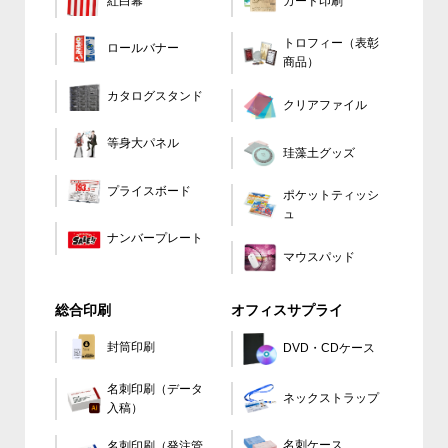
カード印刷
紅白幕
トロフィー（表彰
ロールバナー
商品）
カタログスタンド
クリアファイル
等身大パネル
珪藻土グッズ
プライスボード
ポケットティッシ
ュ
ナンバープレート
マウスパッド
総合印刷
オフィスサプライ
封筒印刷
DVD・CDケース
名刺印刷（データ
ネックストラップ
入稿）
名刺ケース
名刺印刷（発注管