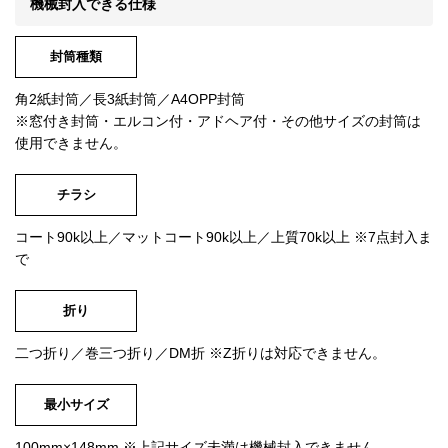
機械封入できる仕様
封筒種類
角2紙封筒／長3紙封筒／A4OPP封筒
※窓付き封筒・エルコン付・アドヘア付・その他サイズの封筒は
使用できません。
チラシ
コート90k以上／マットコート90k以上／上質70k以上
※7点封入ま
で
折り
二つ折り／巻三つ折り／DM折
※Z折りは対応できません。
最小サイズ
100mm×148mm
※上記サイズ未満は機械封入できません。