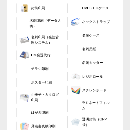
封筒印刷
DVD・CDケース
名刺印刷（データ
ネックストラップ
入稿）
名刺ケース
名刺印刷（発注管
理システム）
名刺用紙
DM発送代行
名刺カッター
チラシ印刷
レジ用ロール
ポスター印刷
スチレンボード
小冊子・カタログ
印刷
ラミネートフィル
ム
はがき印刷
透明封筒（OPP
袋）
見積書表紙印刷