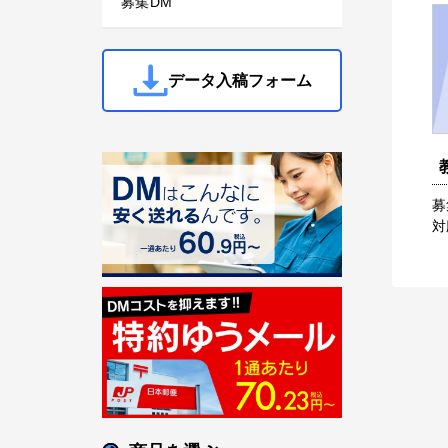
募集DM
データ入稿フォーム
募
対