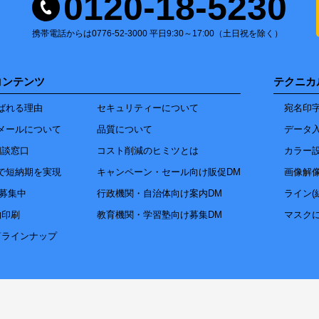
0120-18-5230
携帯電話からは0776-52-3000 平日9:30～17:00（土日祝を除く）
コンテンツ
テクニカ
ばれる理由
セキュリティーについて
宛名印
メールについて
品質について
データ
相談窓口
コスト削減のヒミツとは
カラー
で短納期を実現
キャンペーン・セール向け販促DM
画像解
達募集中
行政機関・自治体向け案内DM
ライン(
物印刷
教育機関・学習塾向け募集DM
マスク
筒ラインナップ